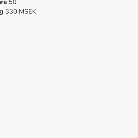
are
50
ng
330 MSEK