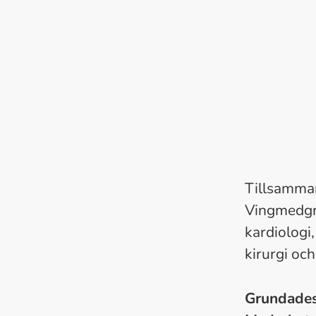
Tillsamman
Vingmedgru
kardiologi,
kirurgi och
Grundade