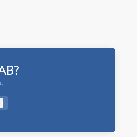
 AB?
.
Logga in