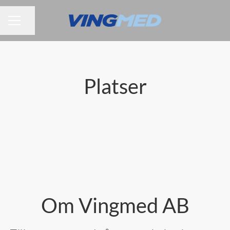
Dela sidan
KARRIÄRMENY
Platser
Stockholm
Järfälla
Om Vingmed AB